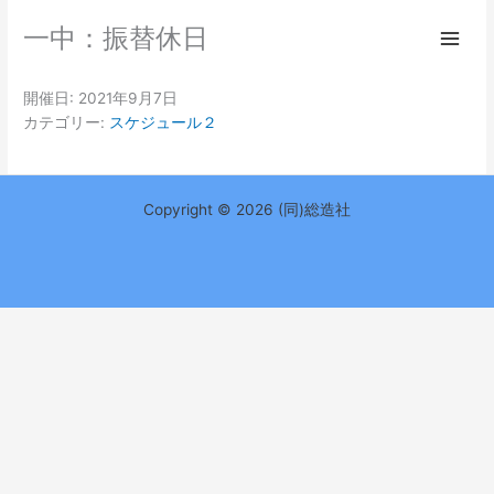
内
Main
一中：振替休日
容
Men
を
ス
開催日: 2021年9月7日
キ
カテゴリー:
スケジュール２
ッ
プ
Copyright © 2026 (同)総造社